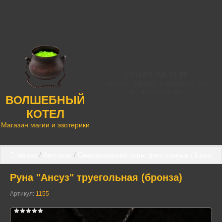
+7 (920) 456-47-89
Россия, 394030, г. Воронеж, ул.
Кольцовская, 56
ВОЛШЕБНЫЙ
КОТЕЛ
Магазин магии и эзотерики
Главная
 / 
Амулеты
 / 
Скандинавские руны треугольные (бронза)
 
Руна "Ансуз" труегольная (бронза)
Артикул:
1155