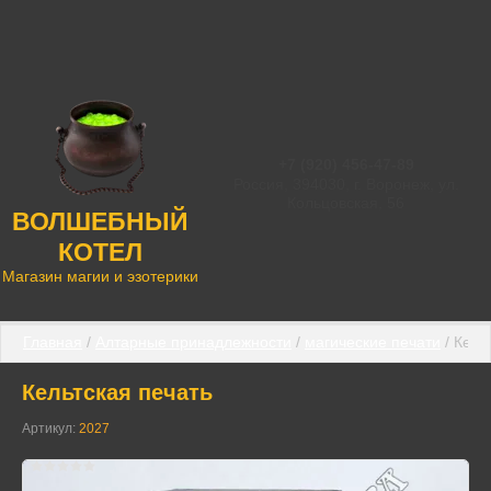
+7 (920) 456-47-89
Россия, 394030, г. Воронеж, ул.
Кольцовская, 56
ВОЛШЕБНЫЙ
КОТЕЛ
Магазин магии и эзотерики
Главная
 / 
Алтарные принадлежности
 / 
магические печати
 / Кел
Кельтская печать
Артикул:
2027